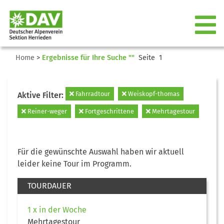
Home
>
Ergebnisse für Ihre Suche ""
Seite 1
Fahrradtour
Weiskopf-thomas
Aktive Filter:
Reiner-weger
Fortgeschrittene
Mehrtagestour
Für die gewünschte Auswahl haben wir aktuell
leider keine Tour im Programm.
TOURDAUER
1 x in der Woche
Mehrtagestour